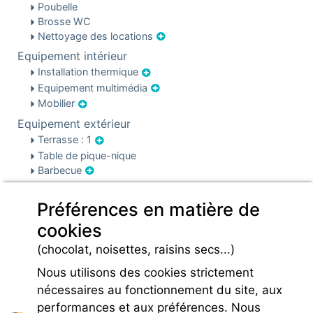
Poubelle
Brosse WC
Nettoyage des locations
Equipement intérieur
Installation thermique
Equipement multimédia
Mobilier
Equipement extérieur
Terrasse : 1
Table de pique-nique
Barbecue
Sécurité & parking
Préférences en matière de
Parking
Infos pré et post réservation
cookies
Caution locative
(chocolat, noisettes, raisins secs...)
Charges
Nous utilisons des cookies strictement
nécessaires au fonctionnement du site, aux
performances et aux préférences. Nous