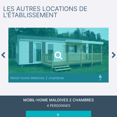
LES AUTRES LOCATIONS DE
L'ÉTABLISSEMENT
revious
Nex
Mobil-home Maldives 2 chambres
4
MOBIL-HOME MALDIVES 2 CHAMBRES
4 PERSONNES