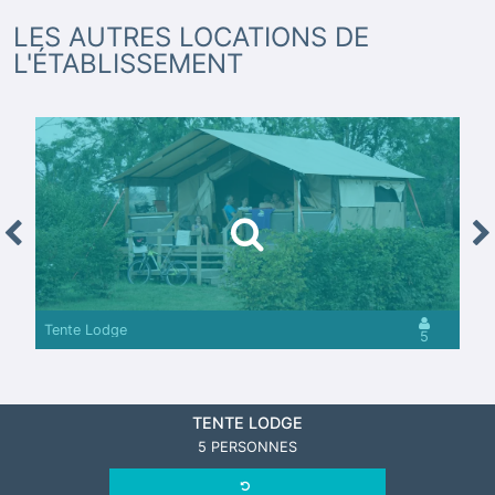
LES AUTRES LOCATIONS DE
L'ÉTABLISSEMENT
revious
Nex
Tente Lodge
5
TENTE LODGE
5 PERSONNES