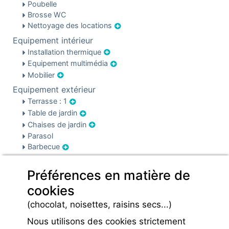
Poubelle
Brosse WC
Nettoyage des locations
Equipement intérieur
Installation thermique
Equipement multimédia
Mobilier
Equipement extérieur
Terrasse : 1
Table de jardin
Chaises de jardin
Parasol
Barbecue
Sécurité & parking
Préférences en matière de
Parking
cookies
Infos pré et post réservation
Caution locative
(chocolat, noisettes, raisins secs...)
Charges
Nous utilisons des cookies strictement