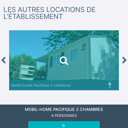
LES AUTRES LOCATIONS DE
L'ÉTABLISSEMENT
revious
Nex
Mobil-home Pacifique 2 chambres
4
MOBIL-HOME PACIFIQUE 2 CHAMBRES
4 PERSONNES