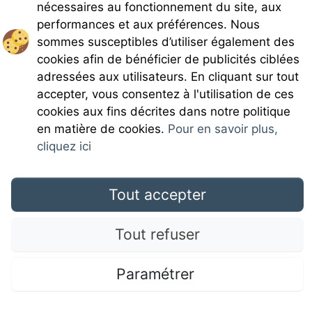
nécessaires au fonctionnement du site, aux
performances et aux préférences. Nous
sommes susceptibles d’utiliser également des
cookies afin de bénéficier de publicités ciblées
Rejoignez-nous
adressées aux utilisateurs. En cliquant sur tout
accepter, vous consentez à l'utilisation de ces
cookies aux fins décrites dans notre politique
en matière de cookies.
Pour en savoir plus,
cliquez ici
Mentions légales
Tout accepter
CGU
Tout refuser
Campingdirectspecialce.com © 2017 Camping Direct; all rights reserved. All media and
Paramétrer
pictures are property of their respective owners.